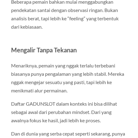
Beberapa pemain bahkan mulai menggabungkan
pendekatan santai dengan observasi ringan. Bukan
analisis berat, tapi lebih ke “feeling” yang terbentuk
dari kebiasaan.
Mengalir Tanpa Tekanan
Menariknya, pemain yang nggak terlalu terbebani
biasanya punya pengalaman yang lebih stabil. Mereka
nggak mengejar sesuatu yang pasti, tapi lebih ke
menikmati alur permainan.
Daftar GADUNSLOT dalam konteks ini bisa dilihat
sebagai awal dari perubahan mindset. Dari yang
awalnya fokus ke hasil, jadi lebih ke proses.
Dan di dunia yang serba cepat seperti sekarang, punya