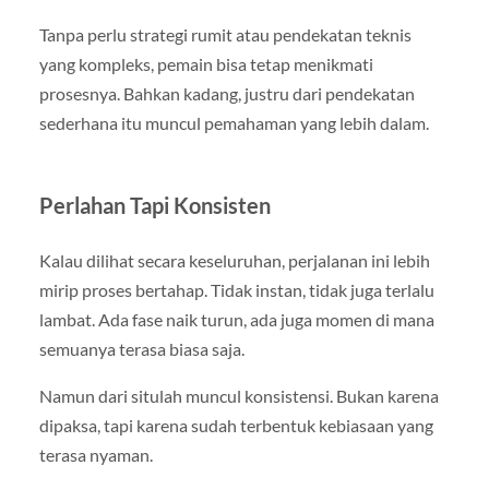
Tanpa perlu strategi rumit atau pendekatan teknis
yang kompleks, pemain bisa tetap menikmati
prosesnya. Bahkan kadang, justru dari pendekatan
sederhana itu muncul pemahaman yang lebih dalam.
Perlahan Tapi Konsisten
Kalau dilihat secara keseluruhan, perjalanan ini lebih
mirip proses bertahap. Tidak instan, tidak juga terlalu
lambat. Ada fase naik turun, ada juga momen di mana
semuanya terasa biasa saja.
Namun dari situlah muncul konsistensi. Bukan karena
dipaksa, tapi karena sudah terbentuk kebiasaan yang
terasa nyaman.