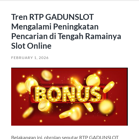
Tren RTP GADUNSLOT
Mengalami Peningkatan
Pencarian di Tengah Ramainya
Slot Online
FEBRUARY 1, 2026
Belakangan ini, obrolan seputar RTP GADUNSLOT