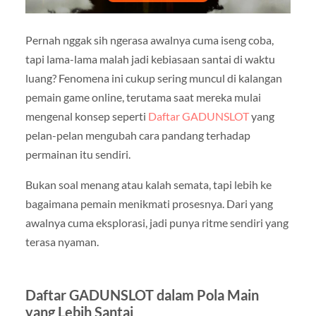
Pernah nggak sih ngerasa awalnya cuma iseng coba,
tapi lama-lama malah jadi kebiasaan santai di waktu
luang? Fenomena ini cukup sering muncul di kalangan
pemain game online, terutama saat mereka mulai
mengenal konsep seperti
Daftar GADUNSLOT
yang
pelan-pelan mengubah cara pandang terhadap
permainan itu sendiri.
Bukan soal menang atau kalah semata, tapi lebih ke
bagaimana pemain menikmati prosesnya. Dari yang
awalnya cuma eksplorasi, jadi punya ritme sendiri yang
terasa nyaman.
Daftar GADUNSLOT dalam Pola Main
yang Lebih Santai