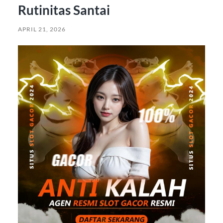
Rutinitas Santai
APRIL 21, 2026