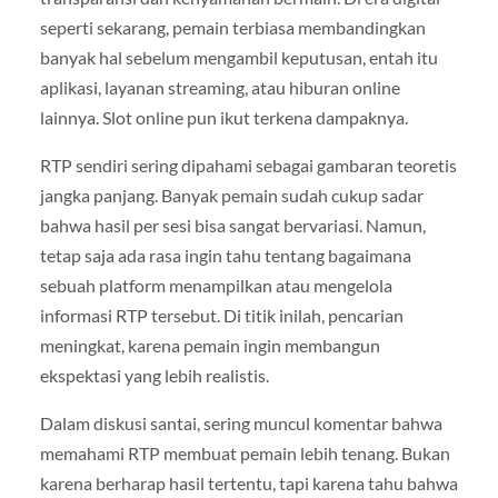
seperti sekarang, pemain terbiasa membandingkan
banyak hal sebelum mengambil keputusan, entah itu
aplikasi, layanan streaming, atau hiburan online
lainnya. Slot online pun ikut terkena dampaknya.
RTP sendiri sering dipahami sebagai gambaran teoretis
jangka panjang. Banyak pemain sudah cukup sadar
bahwa hasil per sesi bisa sangat bervariasi. Namun,
tetap saja ada rasa ingin tahu tentang bagaimana
sebuah platform menampilkan atau mengelola
informasi RTP tersebut. Di titik inilah, pencarian
meningkat, karena pemain ingin membangun
ekspektasi yang lebih realistis.
Dalam diskusi santai, sering muncul komentar bahwa
memahami RTP membuat pemain lebih tenang. Bukan
karena berharap hasil tertentu, tapi karena tahu bahwa