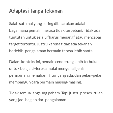
Adaptasi Tanpa Tekanan
Salah satu hal yang sering dibicarakan adalah
bagaimana pemain merasa tidak terbebani. Tidak ada
tuntutan untuk selalu “harus menang” atau mencapai
target tertentu. Justru karena tidak ada tekanan
berlebih, pengalaman bermain terasa lebih santai.
Dalam konteks ini, pemain cenderung lebih terbuka
untuk belajar. Mereka mulai mengenali jenis
permainan, memahami fitur yang ada, dan pelan-pelan
membangun cara bermain masing-masing.
Tidak semua langsung paham. Tapi justru proses itulah
yang jadi bagian dari pengalaman.