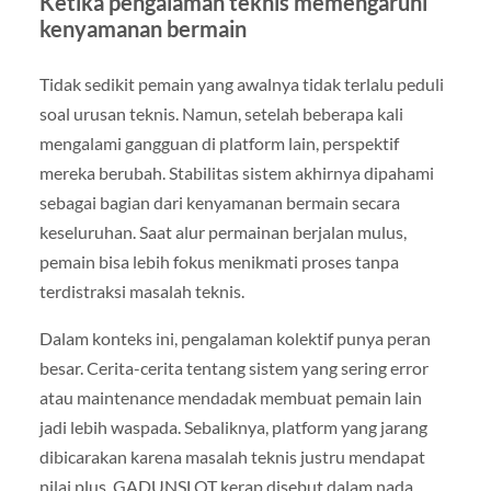
Ketika pengalaman teknis memengaruhi
kenyamanan bermain
Tidak sedikit pemain yang awalnya tidak terlalu peduli
soal urusan teknis. Namun, setelah beberapa kali
mengalami gangguan di platform lain, perspektif
mereka berubah. Stabilitas sistem akhirnya dipahami
sebagai bagian dari kenyamanan bermain secara
keseluruhan. Saat alur permainan berjalan mulus,
pemain bisa lebih fokus menikmati proses tanpa
terdistraksi masalah teknis.
Dalam konteks ini, pengalaman kolektif punya peran
besar. Cerita-cerita tentang sistem yang sering error
atau maintenance mendadak membuat pemain lain
jadi lebih waspada. Sebaliknya, platform yang jarang
dibicarakan karena masalah teknis justru mendapat
nilai plus. GADUNSLOT kerap disebut dalam nada