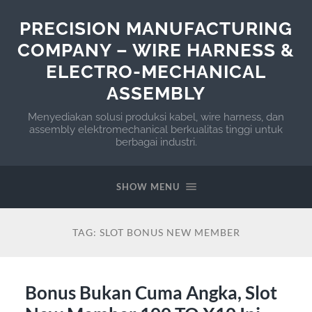
PRECISION MANUFACTURING
COMPANY – WIRE HARNESS &
ELECTRO-MECHANICAL
ASSEMBLY
Menyediakan solusi produksi kabel, wire harness, dan
assembly elektromechanical berkualitas tinggi untuk
berbagai industri.
SHOW MENU
TAG:
SLOT BONUS NEW MEMBER
Bonus Bukan Cuma Angka, Slot