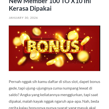
New Member 100 TO X10 Ini
Kerasa Dipakai
JANUARY 30, 2026
Pernah nggak sih kamu daftar di situs slot, dapet bonus
gede, tapi ujung-ujungnya cuma numpang lewat di
saldo? Angka yang keliatannya menggiurkan, tapi saat
dipakai, malah kayak nggak ngaruh apa-apa. Nah, beda
cerita kalau bonusnya punya syarat yang masuk akal