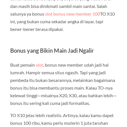
dan masih bisa dinikmati sambil main santai. Salah
satunya ya bonus
slot bonus new member 100
TO X10
ini, yang bukan cuma sekadar angka di layar, tapi
bener-bener terasa dipakai.
Bonus yang Bikin Main Jadi Ngalir
Buat pemain
slot
, bonus new member udah jadi hal
lumrah. Hampir semua situs ngasih. Tapi yang jadi
pembeda itu bukan besarannya, melainkan bagaimana
bonus itu bisa membantu proses main. Kalau TO-nya
kelewat tinggi—misalnya X20, X30, atau bahkan lebih—
bonus itu sering kali cuma jadi formalitas.
TO X10 jelas lebih realistis. Artinya, kalau kamu dapet
bonus 100 ribu, kamu perlu muterin 1 juta taruhan