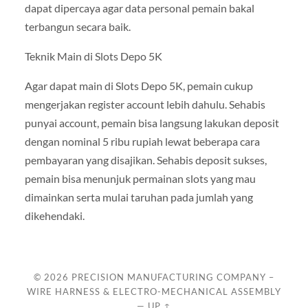
dapat dipercaya agar data personal pemain bakal
terbangun secara baik.
Teknik Main di Slots Depo 5K
Agar dapat main di Slots Depo 5K, pemain cukup
mengerjakan register account lebih dahulu. Sehabis
punyai account, pemain bisa langsung lakukan deposit
dengan nominal 5 ribu rupiah lewat beberapa cara
pembayaran yang disajikan. Sehabis deposit sukses,
pemain bisa menunjuk permainan slots yang mau
dimainkan serta mulai taruhan pada jumlah yang
dikehendaki.
© 2026
PRECISION MANUFACTURING COMPANY –
WIRE HARNESS & ELECTRO-MECHANICAL ASSEMBLY
—
UP ↑