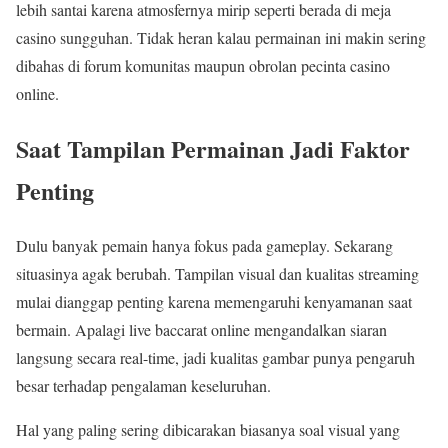
lebih santai karena atmosfernya mirip seperti berada di meja
casino sungguhan. Tidak heran kalau permainan ini makin sering
dibahas di forum komunitas maupun obrolan pecinta casino
online.
Saat Tampilan Permainan Jadi Faktor
Penting
Dulu banyak pemain hanya fokus pada gameplay. Sekarang
situasinya agak berubah. Tampilan visual dan kualitas streaming
mulai dianggap penting karena memengaruhi kenyamanan saat
bermain. Apalagi live baccarat online mengandalkan siaran
langsung secara real-time, jadi kualitas gambar punya pengaruh
besar terhadap pengalaman keseluruhan.
Hal yang paling sering dibicarakan biasanya soal visual yang